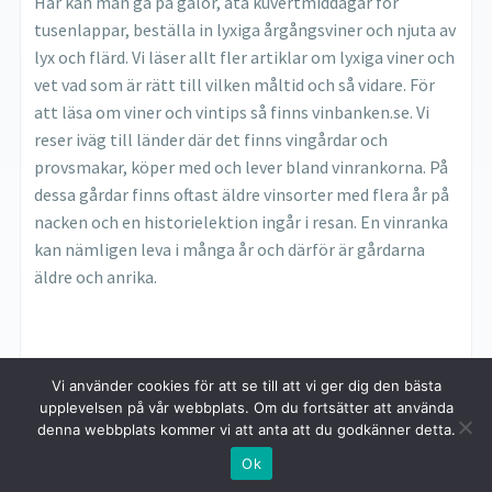
Här kan man gå på galor, äta kuvertmiddagar för
tusenlappar, beställa in lyxiga årgångsviner och njuta av
lyx och flärd. Vi läser allt fler artiklar om lyxiga viner och
vet vad som är rätt till vilken måltid och så vidare. För
att läsa om viner och vintips så finns vinbanken.se. Vi
reser iväg till länder där det finns vingårdar och
provsmakar, köper med och lever bland vinrankorna. På
dessa gårdar finns oftast äldre vinsorter med flera år på
nacken och en historielektion ingår i resan. En vinranka
kan nämligen leva i många år och därför är gårdarna
äldre och anrika.
Vi använder cookies för att se till att vi ger dig den bästa
upplevelsen på vår webbplats. Om du fortsätter att använda
denna webbplats kommer vi att anta att du godkänner detta.
Copyright © 2026 AG925.
Ok