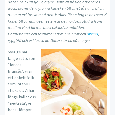
det en helt klar fjollig dryck. Detta är på väg att ändras
dock, utöver den nyfunna kärleken till vinet så har vi blivit
allt mer exklusiva med den. Istället för en bag in box som vi
köper till campingsemestern är det nu dags att dra fram
det fina vinet till den mest exklusiva måltiden.
Potatissallad och rostbiff är ett minne blott och
oxkind
,
ryggbiff och exklusiva köttbitar står nu på menyn.
Sverige har
länge setts som
”landet
brunsås”, vi är
ett enkelt folk
som inte vill
sticka ut. Vi har
länge kallat oss
”neutrala”, vi
har tillämpat