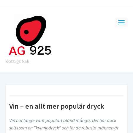
Köttigt käk
Vin – en allt mer populär dryck
Vin har länge varit populärt bland många. Det har dock
setts som en ”kvinnodryck” och för de robusta männen är