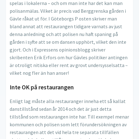
spelas i lokalerna – och om man inte har det kan man
polisanmälas. Vilket är precis vad Berggrenska gården i
Gävle råkat ut för. I Göteborgs P osten skriver man
bland annat att restaurangen tidigare varnats av just
denna anledning och att polisen nu haft spaning på
gården i syfte att se om dansen upphört, vilket den inte
gjort. Och i Expressens opinionsblogg skriver
skribenten Erik Erfors om hur Gävles politiker antingen
är otroligt nitiska eller rent av grovt undersysselsatta –
vilket nog fler än han anser!
Inte OK på restaurangen
Enligt lag måste alla restauranger inneha ett så kallat
danstillstånd sedan år 2014 och det är just detta
tillstånd som restaurangen inte har. Till exempel menar
kommunen och polisen som lett förundersökningen av
restaurangen att det vid hela tre separata tillfällen