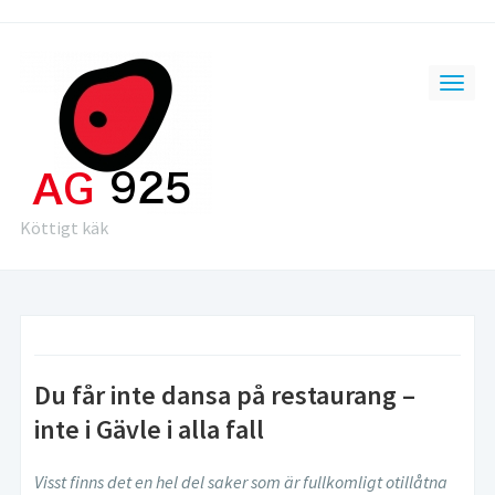
Köttigt käk
Du får inte dansa på restaurang –
inte i Gävle i alla fall
Visst finns det en hel del saker som är fullkomligt otillåtna