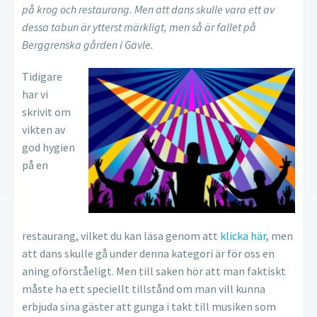
på krog och restaurang. Men att dans skulle vara ett av
dessa tabun är ytterst märkligt, men så är fallet på
Berggrenska gården i Gävle.
Tidigare
har vi
skrivit om
vikten av
god hygien
på en
restaurang, vilket du kan läsa genom att
klicka här
, men
att dans skulle gå under denna kategori är för oss en
aning oförståeligt. Men till saken hör att man faktiskt
måste ha ett speciellt tillstånd om man vill kunna
erbjuda sina gäster att gunga i takt till musiken som