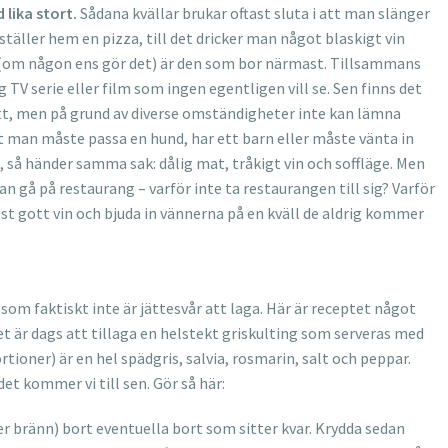
d lika stort.
Sådana kvällar brukar oftast sluta i att man slänger
ställer hem en pizza, till det dricker man något blaskigt vin
om någon ens gör det) är den som bor närmast. Tillsammans
g TV serie eller film som ingen egentligen vill se. Sen finns det
gott, men på grund av diverse omständigheter inte kan lämna
t man måste passa en hund, har ett barn eller måste vänta in
så händer samma sak: dålig mat, tråkigt vin och soffläge. Men
 kan gå på restaurang – varför inte ta restaurangen till sig? Varför
st gott vin och bjuda in vännerna på en kväll de aldrig kommer
som faktiskt inte är jättesvår att laga. Här är receptet något
et är dags att tillaga en helstekt griskulting som serveras med
tioner) är en hel spädgris, salvia, rosmarin, salt och peppar.
det kommer vi till sen. Gör så här:
ler bränn) bort eventuella bort som sitter kvar. Krydda sedan