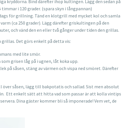
iga kryddorna. Bind därefter ihop kultingen. Lägg den sedan på
 timmar i 120 grader. (spara skyn i långpannan)
 dags för grillning. Tänd en klotgrill med mycket kol och samla
gt varm (ca 250 grader). Lägg därefter griskultingen på den
inuter, och vänd den en eller två gånger under tiden den grillas.
grillas. Det görs enkelt på detta vis:
ammans med lite smör.
n som grisen låg på i ugnen, låt koka upp.
lek på såsen, stäng av värmen och vispa ned smöret. Därefter
l över såsen, lägg till bakpotatis och sallad. Sist men absolut
in. Ett enkelt sätt att hitta vad som passar är att kolla vintips
h servera. Dina gäster kommer bli så imponerade! Vem vet, de