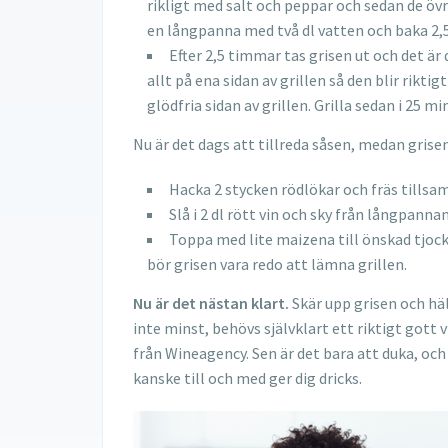
rikligt med salt och peppar och sedan de övr
en långpanna med två dl vatten och baka 2,5
Efter 2,5 timmar tas grisen ut och det är
allt på ena sidan av grillen så den blir rikti
glödfria sidan av grillen. Grilla sedan i 25 m
Nu är det dags att tillreda såsen, medan grisen 
Hacka 2 stycken rödlökar och fräs tills
Slå i 2 dl rött vin och sky från långpanna
Toppa med lite maizena till önskad tjock
bör grisen vara redo att lämna grillen.
Nu är det nästan klart.
Skär upp grisen och häl
inte minst, behövs självklart ett riktigt gott v
från Wineagency. Sen är det bara att duka, oc
kanske till och med ger dig dricks.