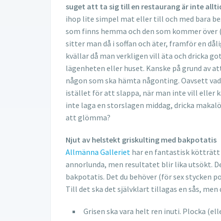
suget att ta sig till en restaurang är inte allti
ihop lite simpel mat eller till och med bara be
som finns hemma och den som kommer över (
sitter man då i soffan och äter, framför en dåli
kvällar då man verkligen vill äta och dricka 
lägenheten eller huset. Kanske på grund av at
någon som ska hämta någonting. Oavsett vad, 
istället för att slappa, när man inte vill eller
inte laga en storslagen middag, dricka makalö
att glömma?
Njut av helstekt griskulting med bakpotatis
Allmänna Galleriet
har en fantastisk kötträtt 
annorlunda, men resultatet blir lika utsökt. D
bakpotatis. Det du behöver (för sex stycken por
Till det ska det självklart tillagas en sås, men 
Grisen ska vara helt ren inuti. Plocka (el