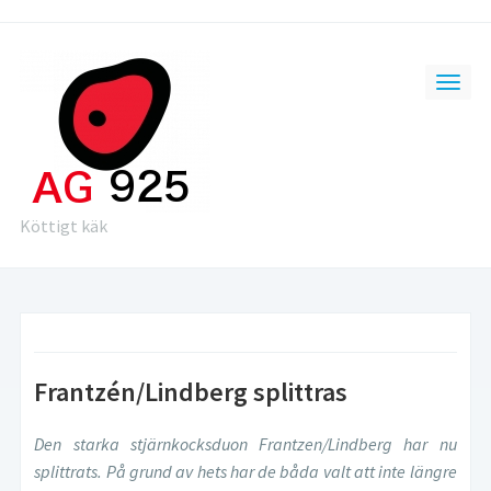
Köttigt käk
Frantzén/Lindberg splittras
Den starka stjärnkocksduon Frantzen/Lindberg har nu
splittrats. På grund av hets har de båda valt att inte längre