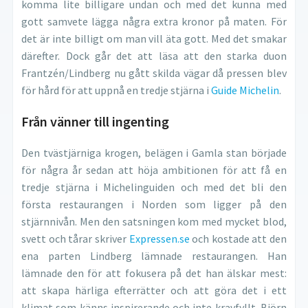
komma lite billigare undan och med det kunna med
gott samvete lägga några extra kronor på maten. För
det är inte billigt om man vill äta gott. Med det smakar
därefter. Dock går det att läsa att den starka duon
Frantzén/Lindberg nu gått skilda vägar då pressen blev
för hård för att uppnå en tredje stjärna i
Guide Michelin
.
Från vänner till ingenting
Den tvästjärniga krogen, belägen i Gamla stan började
för några år sedan att höja ambitionen för att få en
tredje stjärna i Michelinguiden och med det bli den
första restaurangen i Norden som ligger på den
stjärnnivån. Men den satsningen kom med mycket blod,
svett och tårar skriver
Expressen.se
och kostade att den
ena parten Lindberg lämnade restaurangen. Han
lämnade den för att fokusera på det han älskar mest:
att skapa härliga efterrätter och att göra det i ett
klimat som känns inspirerande och inte kravfyllt. Björn