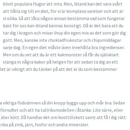
blivit populära flugor att inta. Men, ibland kan det vara svårt
att hålla sig till en diet, för vi är komplexa varelser och att är
vi olika. Så att låta någon annan bestämma vad som fungerar
bäst för oss kan ibland kännas konstigt. Då är det bara att du
tar dig i kragen och mixar ihop din egen mix av det som gör dig
gott. Men, kanske inte chokladfrukostar och chipsmiddagar
varje dag. En egen diet måste även innehålla bra ingredienser.
Men om du vet att du är ett kakmonster så får du självklart
slänga in några kakor på helgen för att sedan ta dig an ett
Det är viktigt att du tänker på att det är du som bestämmer
lla viktiga födoämnen så din kropp byggs upp och mår bra. Sedan
rnuftet och att ha tallriksmodellen i åtanke. Lite värre, eller
äter kött. Då handlar det om kosttillskott samt att få i dig rätt
ika på zink, järn, fosfor och andra mineraler.