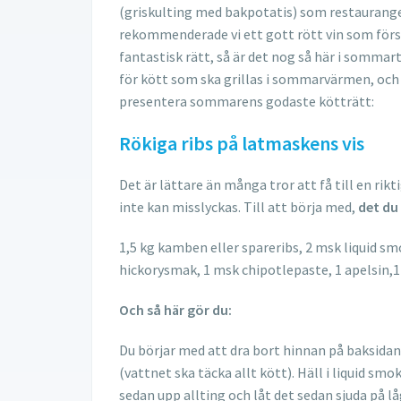
(griskulting med bakpotatis) som restaurangen
rekommenderade vi ett gott rött vin som först
fantastisk rätt, så är det nog så här i sommart
för kött som ska grillas i sommarvärmen, och v
presentera sommarens godaste kötträtt:
Rökiga ribs på latmaskens vis
Det är lättare än många tror att få till en rik
inte kan misslyckas. Till att börja med,
det du
1,5 kg kamben eller spareribs, 2 msk liquid sm
hickorysmak, 1 msk chipotlepaste, 1 apelsin,1
Och så här gör du:
Du börjar med att dra bort hinnan på baksidan
(vattnet ska täcka allt kött). Häll i liquid sm
sedan upp allting och låt det sedan sjuda på l