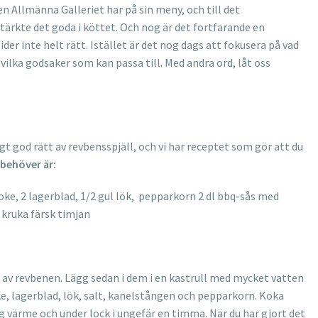
 Allmänna Galleriet har på sin meny, och till det
ärkte det goda i köttet. Och nog är det fortfarande en
ider inte helt rätt. Istället är det nog dags att fokusera på vad
ilka godsaker som kan passa till. Med andra ord, låt oss
tigt god rätt av revbensspjäll, och vi har receptet som gör att du
 behöver är:
oke, 2 lagerblad, 1/2 gul lök, pepparkorn 2 dl bbq-sås med
 kruka färsk timjan
 av revbenen. Lägg sedan i dem i en kastrull med mycket vatten
oke, lagerblad, lök, salt, kanelstången och pepparkorn. Koka
åg värme och under lock i ungefär en timma. När du har gjort det