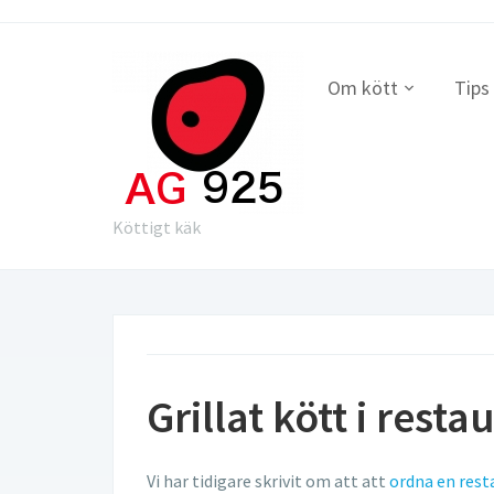
Om kött
Tips
Köttigt käk
Grillat kött i rest
Vi har tidigare skrivit om att att
ordna en res