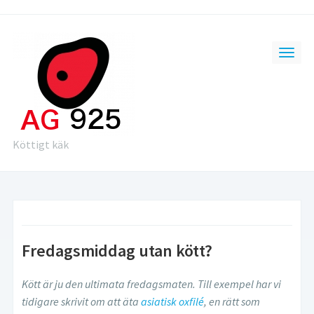
Köttigt käk
Fredagsmiddag utan kött?
Kött är ju den ultimata fredagsmaten. Till exempel har vi
tidigare skrivit om att äta
asiatisk oxfilé
, en rätt som