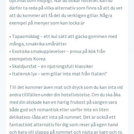
optimal som möjligt. När du bokar hotellet kan du
därför ta reda på vilka alternativ som finns så att du vet
att du kommer att få det du verkligen gillar. Några
exempel på menyer som kan locka är
• Tapasmiddag – ett kul sätt att gäcka gommen med
många, smakrika smårätter
• Exotiska smakupplevelser – prova på kök från
exempelvis Korea
• Skaldjursfat – en njutningsfull klassiker
• Italiensk lyx – vem gillar inte mat från Italien?
Till det kommer även mat och dryck som du kan inta vid
andra tillfällen under din hotellvistelse. Om du ska åka
med din älskade kan en härlig frukost på sängen vara
både god och romantisk eller varför inte en liten
delikatess-låda att inta på rummet. Det är också ett
fantastiskt alternativ för dig som reser på egen hand
och bara vill slappa på rummet och njuta av lugn och ro.