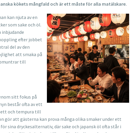
apanska kökets mångfald och är ett måste för alla matälskare.
man kan njuta av en
ker som sake och öl.
h inbjudande
koppling efter jobbet
tral del av den
jlighet att smaka på
pmuntrar till
genom sitt fokus på
yn består ofta av ett
pett och tempura till
ion gör att gästerna kan prova många olika smaker under ett
 sina dryckesalternativ, där sake och japansk öl ofta står i