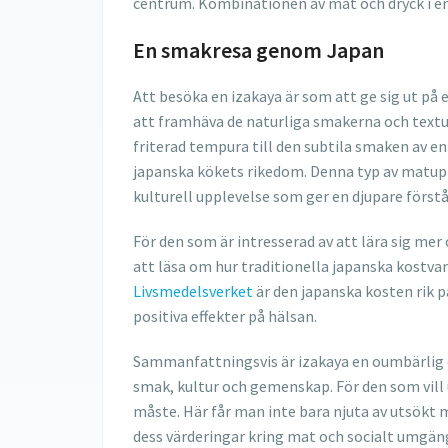
centrum. Kombinationen av mat och dryck i en 
En smakresa genom Japan
Att besöka en izakaya är som att ge sig ut på
att framhäva de naturliga smakerna och textur
friterad tempura till den subtila smaken av e
japanska kökets rikedom. Denna typ av matupp
kulturell upplevelse som ger en djupare först
För den som är intresserad av att lära sig me
att läsa om hur traditionella japanska kostvano
Livsmedelsverket
är den japanska kosten rik p
positiva effekter på hälsan.
Sammanfattningsvis är izakaya en oumbärlig d
smak, kultur och gemenskap. För den som vill 
måste. Här får man inte bara njuta av utsökt m
dess värderingar kring mat och socialt umgän