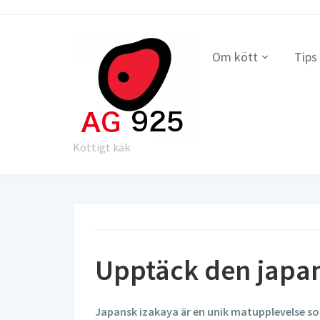
Om kött
Tips
Köttigt käk
Upptäck den japan
Japansk izakaya är en unik matupplevelse s