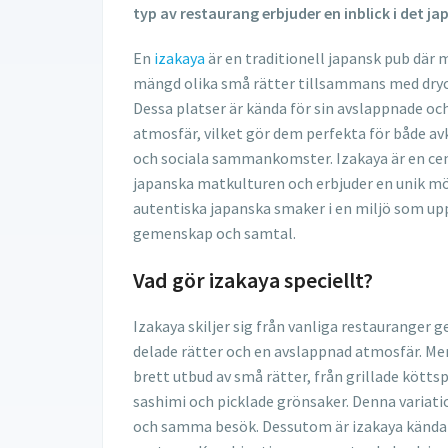
typ av restaurang erbjuder en inblick i det j
En
izakaya
är en traditionell japansk pub där 
mängd olika små rätter tillsammans med dryc
Dessa platser är kända för sin avslappnade oc
atmosfär, vilket gör dem perfekta för både av
och sociala sammankomster. Izakaya är en cen
japanska matkulturen och erbjuder en unik mö
autentiska japanska smaker i en miljö som up
gemenskap och samtal.
Vad gör izakaya speciellt?
Izakaya skiljer sig från vanliga restauranger 
delade rätter och en avslappnad atmosfär. Men
brett utbud av små rätter, från grillade kötts
sashimi och picklade grönsaker. Denna variat
och samma besök. Dessutom är izakaya kända för