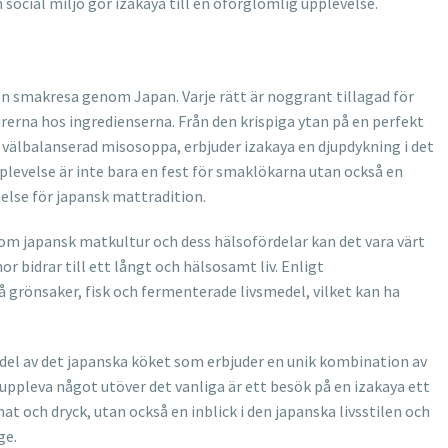
social miljö gör izakaya till en oförglömlig upplevelse.
 en smakresa genom Japan. Varje rätt är noggrant tillagad för
erna hos ingredienserna. Från den krispiga ytan på en perfekt
n välbalanserad misosoppa, erbjuder izakaya en djupdykning i det
levelse är inte bara en fest för smaklökarna utan också en
åelse för japansk mattradition.
r om japansk matkultur och dess hälsofördelar kan det vara värt
r bidrar till ett långt och hälsosamt liv. Enligt
å grönsaker, fisk och fermenterade livsmedel, vilket kan ha
el av det japanska köket som erbjuder en unik kombination av
uppleva något utöver det vanliga är ett besök på en izakaya ett
at och dryck, utan också en inblick i den japanska livsstilen och
ge.