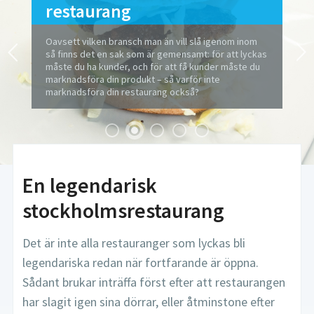
restaurang
Oavsett vilken bransch man än vill slå igenom inom
så finns det en sak som är gemensamt: för att lyckas
måste du ha kunder, och för att få kunder måste du
marknadsföra din produkt – så varför inte
marknadsföra din restaurang också?
En legendarisk
stockholmsrestaurang
Det är inte alla restauranger som lyckas bli
legendariska redan när fortfarande är öppna.
Sådant brukar inträffa först efter att restaurangen
har slagit igen sina dörrar, eller åtminstone efter